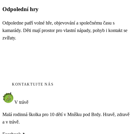
Odpolední hry
Odpoledne patří volné hře, objevování a společnému času s
kamarády. Děti mají prostor pro vlastní nápady, pohyb i kontakt se
zvířaty.
Chcete nás
poznat?
Rádi vás přivítáme na osobní návštěvě.
KONTAKTUJTE NÁS
V trávě
Malá rodinná školka pro 10 dětí v Mníšku pod Brdy. Hravě, zdravě
a v trávě.