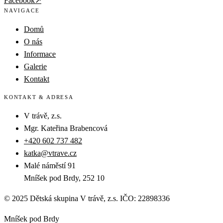
Facebook
↗
NAVIGACE
Domů
O nás
Informace
Galerie
Kontakt
KONTAKT & ADRESA
V trávě, z.s.
Mgr. Kateřina Brabencová
+420 602 737 482
katka@vtrave.cz
Malé náměstí 91
Mníšek pod Brdy, 252 10
© 2025 Dětská skupina V trávě, z.s. IČO: 22898336
Mníšek pod Brdy