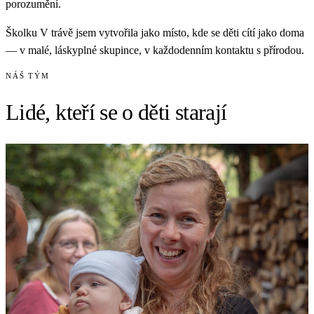
porozumění.
Školku V trávě jsem vytvořila jako místo, kde se děti cítí jako doma
— v malé, láskyplné skupince, v každodenním kontaktu s přírodou.
NÁŠ TÝM
Lidé, kteří se o děti
starají